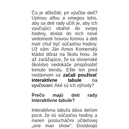
Čo je dôležité, pri výučbe detí?
Úplnou alfou a omegou toho,
aby sa deti rady učili je, aby ich
vyučujúci vtiahol do svojej
hodiny, dostal do nich nové
vedomosti hravou formou a deti
mali chuť byť súčasťou hodiny.
Už sám Ján Amos Komenský
kládol dôraz na školu hrou. Je
až zarážajúce, že sa slovenské
školstvo nedokáže prispôsobiť
tomuto trendu. Ešte len pred
nedávnom sa
začali používať
interaktívne tabule
na
vyučovaní
. Aké sú ich výhody?
Prečo majú deti rady
interaktívne tabule?
Interaktívna tabuľa dáva deťom
pocit, že sú súčasťou hodiny a
nielen poslucháčmi učiteľovej
„one man show“. Dostávajú