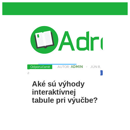
na
Komentáre vypnuté
Aké
Odporúčané
AUTOR:
ADMIN
-
JÚN 8,
sú
Zdieľaj
výhody
Twitter
Facebook
2015
interaktívnej
tabule
Aké sú výhody
pri
výučbe?
interaktívnej
tabule pri výučbe?