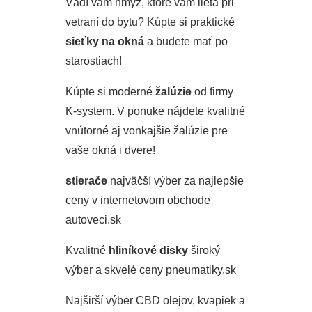
Vádí vám hmyz, ktoré vám lieta pri
vetraní do bytu? Kúpte si praktické
sieťky na okná
a budete mať po
starostiach!
Kúpte si moderné
žalúzie
od firmy
K-system. V ponuke nájdete kvalitné
vnútorné aj vonkajšie žalúzie pre
vaše okná i dvere!
stierače
najväčší výber za najlepšie
ceny v internetovom obchode
autoveci.sk
Kvalitné
hliníkové disky
široký
výber a skvelé ceny pneumatiky.sk
Najširší výber CBD olejov, kvapiek a