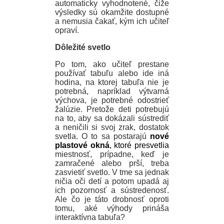
automaticky vyhodnotené, čiže
výsledky sú okamžite dostupné
a nemusia čakať, kým ich učiteľ
opraví.
Dôležité svetlo
Po tom, ako učiteľ prestane
používať tabuľu alebo ide iná
hodina, na ktorej tabuľa nie je
potrebná, napríklad výtvarná
výchova, je potrebné odostrieť
žalúzie. Pretože deti potrebujú
na to, aby sa dokázali sústrediť
a neničili si svoj zrak, dostatok
svetla. O to sa postarajú
nové
plastové
okná
,
ktoré presvetlia
miestnosť, prípadne, keď je
zamračené alebo prší, treba
zasvietiť svetlo. V tme sa jednak
ničia oči detí a potom upadá aj
ich pozornosť a sústredenosť.
Ale čo je táto drobnosť oproti
tomu, aké výhody prináša
interaktívna tabuľa?