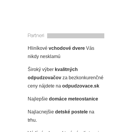
Partneri
Hliníkové
vchodové dvere
Vás
nikdy nesklamú
Široký výber
kvalitných
odpudzovačov
za bezkonkurenčné
ceny nájdete na
odpudzovace.sk
Najlepšie
domáce meteostanice
Najlacnejšie
detské postele
na
trhu.