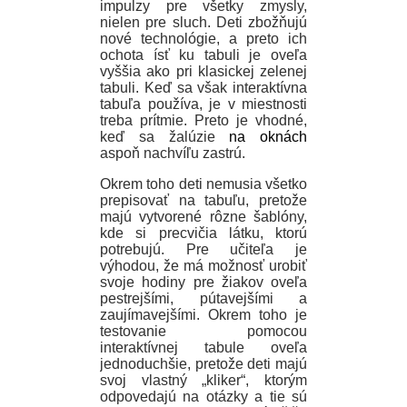
impulzy pre všetky zmysly,
nielen pre sluch. Deti zbožňujú
nové technológie, a preto ich
ochota ísť ku tabuli je oveľa
vyššia ako pri klasickej zelenej
tabuli. Keď sa však interaktívna
tabuľa používa, je v miestnosti
treba prítmie. Preto je vhodné,
keď sa žalúzie
na oknách
aspoň nachvíľu zastrú.
Okrem toho deti nemusia všetko
prepisovať na tabuľu, pretože
majú vytvorené rôzne šablóny,
kde si precvičia látku, ktorú
potrebujú. Pre učiteľa je
výhodou, že má možnosť urobiť
svoje hodiny pre žiakov oveľa
pestrejšími, pútavejšími a
zaujímavejšími. Okrem toho je
testovanie pomocou
interaktívnej tabule oveľa
jednoduchšie, pretože deti majú
svoj vlastný „kliker“, ktorým
odpovedajú na otázky a tie sú