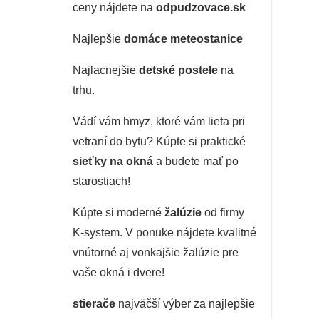
ceny nájdete na
odpudzovace.sk
Najlepšie
domáce meteostanice
Najlacnejšie
detské postele
na
trhu.
Vádí vám hmyz, ktoré vám lieta pri
vetraní do bytu? Kúpte si praktické
sieťky na okná
a budete mať po
starostiach!
Kúpte si moderné
žalúzie
od firmy
K-system. V ponuke nájdete kvalitné
vnútorné aj vonkajšie žalúzie pre
vaše okná i dvere!
stierače
najväčší výber za najlepšie