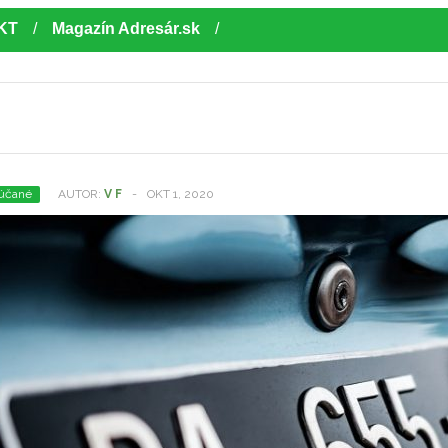
KT
Magazín Adresár.sk
účané
AUTOR:
V F
-
OKT 1, 2020