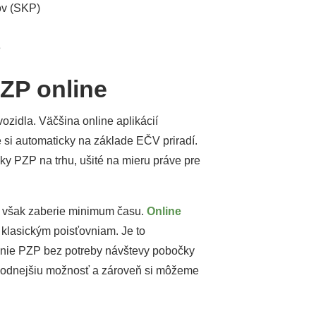
ov (SKP)
e
ZP online
ozidla. Väčšina online aplikácií
 si automaticky na základe EČV priradí.
y PZP na trhu, ušité na mieru práve pre
čo však zaberie minimum času.
Online
 klasickým poisťovniam. Je to
enie PZP bez potreby návštevy pobočky
hodnejšiu možnosť a zároveň si môžeme