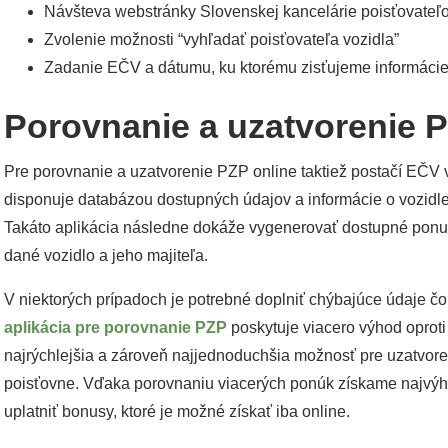
Návšteva webstránky Slovenskej kancelárie poisťovateľ
Zvolenie možnosti “vyhľadať poisťovateľa vozidla”
Zadanie EČV a dátumu, ku ktorému zisťujeme informáci
Porovnanie a uzatvorenie P
Pre porovnanie a uzatvorenie PZP online taktiež postačí EČV v
disponuje databázou dostupných údajov a informácie o vozidle
Takáto aplikácia následne dokáže vygenerovať dostupné ponuk
dané vozidlo a jeho majiteľa.
V niektorých prípadoch je potrebné doplniť chýbajúce údaje 
aplikácia pre porovnanie PZP
poskytuje viacero výhod oproti
najrýchlejšia a zároveň najjednoduchšia možnosť pre uzatvor
poisťovne. Vďaka porovnaniu viacerých ponúk získame najvý
uplatniť bonusy, ktoré je možné získať iba online.