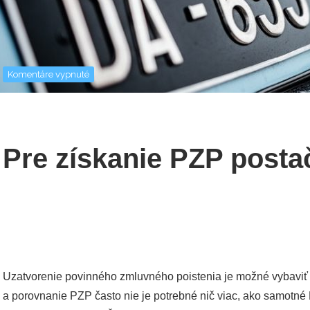
na
Komentáre vypnuté
Pre
získanie
PZP
postačí
ŠPZ
Pre získanie PZP posta
Uzatvorenie povinného zmluvného poistenia je možné vybaviť v
a porovnanie PZP často nie je potrebné nič viac, ako samotné 