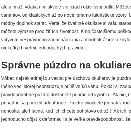
ale aj muž, vďaka nim skvele v uliciach oživí svoj outfit. Môže
variantov, od klasických až po nové, priamo futuristické vzory.
módny doplnok starať. Verte, že kvalitné okuliare si vašu staro
môžete výrazne predĺžiť ich životnosť. K najčastejšiemu poško
vplyvom nesprávneho zaobchádzania a mnohokrát ide o zbytoč
niekoľkých veľmi jednoduchých pravidiel.
Správne púzdro na okuliar
Vôbec najzákladnejšou vecou pre úschovu okuliarov je puzdro
iného vec, ktorej neprisudzuje príliš veľkú váhu. Pokiaľ si zaob
pravdepodobne puzdro dostanete priamo od výrobcu. Ak nie, mo
prípadne sa porozhliadnuť inde. Puzdro využijete jednak v ro
nenosíte, ale hlavne, keď ich chcete pohotovo odložiť. Ak ich 
jednoducho dôjsť k deformácii a je veľká pravdepodobnosť, že 