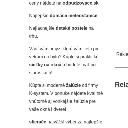
ceny nájdete na
odpudzovace.sk
Najlepšie
domáce meteostanice
Najlacnejšie
detské postele
na
trhu.
Vádí vám hmyz, ktoré vám lieta pri
Rekla
vetraní do bytu? Kúpte si praktické
sieťky na okná
a budete mať po
starostiach!
Rel
Kúpte si moderné
žalúzie
od firmy
K-system. V ponuke nájdete kvalitné
vnútorné aj vonkajšie žalúzie pre
vaše okná i dvere!
stierače
najväčší výber za najlepšie