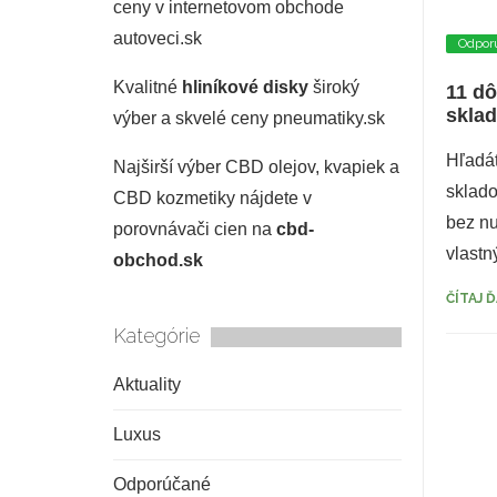
ceny v internetovom obchode
autoveci.sk
Odpor
Kvalitné
hliníkové disky
široký
11 dô
skla
výber a skvelé ceny pneumatiky.sk
Hľadát
Najširší výber CBD olejov, kvapiek a
sklado
CBD kozmetiky nájdete v
bez nu
porovnávači cien na
cbd-
vlast
obchod.sk
ČÍTAJ 
Kategórie
Aktuality
Luxus
Odporúčané