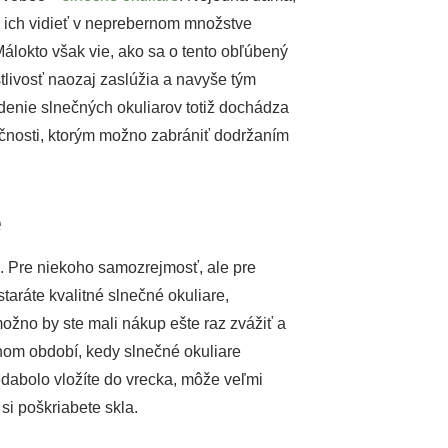
te ich vidieť v neprebernom množstve
 Málokto však vie, ako sa o tento obľúbený
stlivosť naozaj zaslúžia a navyše tým
denie slnečných okuliarov totiž dochádza
nosti, ktorým možno zabrániť dodržaním
e
. Pre niekoho samozrejmosť, ale pre
staráte kvalitné slnečné okuliare,
žno by ste mali nákup ešte raz zvážiť a
čnom období, kedy slnečné okuliare
ledabolo vložíte do vrecka, môže veľmi
si poškriabete skla.