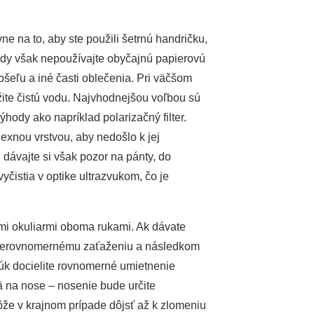
ne na to, aby ste použili šetrnú handričku,
ikdy však nepoužívajte obyčajnú papierovú
 košeľu a iné časti oblečenia. Pri väčšom
žite čistú vodu. Najvhodnejšou voľbou sú
ýhody ako napríklad polarizačný filter.
lexnou vrstvou, aby nedošlo k jej
dávajte si však pozor na pánty, do
yčistia v optike ultrazvukom, čo je
mi okuliarmi oboma rukami. Ak dávate
k nerovnomernému zaťaženiu a následkom
k docielite rovnomerné umietnenie
ä na nose – nosenie bude určite
ôže v krajnom prípade dôjsť až k zlomeniu