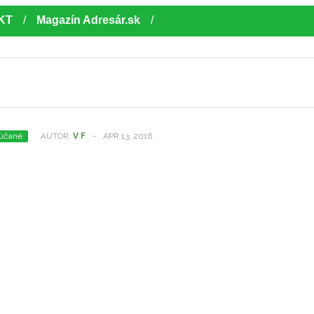
KT
Magazín Adresár.sk
účané
AUTOR:
V F
-
APR 13, 2016