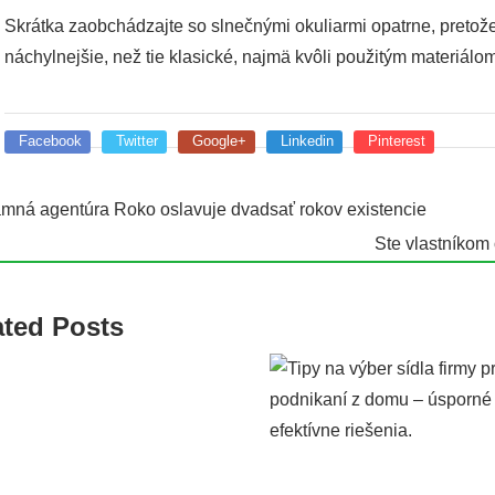
Skrátka zaobchádzajte so slnečnými okuliarmi opatrne, preto
náchylnejšie, než tie klasické, najmä kvôli použitým materiálom
Facebook
Twitter
Google+
Linkedin
Pinterest
mná agentúra Roko oslavuje dvadsať rokov existencie
Ste vlastníkom
ated Posts