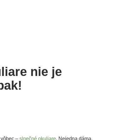
iare nie je
pak!
 vôbec –
slnečné okuliare
. Nejedna dáma,