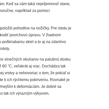
iám. Keď sa vám taká nepríjemnosť stane,
tnoručne, napríklad za pomoci
položili pohodlne na nožičky. Pre istotu je
škodiť povrchovú úpravu. V žiadnom
 poškriabaniu skiel a to aj na zdanlivo
stoty.
ie slnečných okuliarov na palubnú dosku
60 °C, veľakrát aj viac. Dochádza tak
j vrstvy a nehovoriac o tom, že pokiaľ si
te k ich rýchlemu pokriveniu. Rovnaké je
ylnejším k deformáciám. Je dobré sa
ko tak ich výrazným výkyvom.