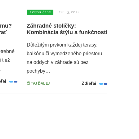
Odporúčané
OKT 3, 2024
domu?
Záhradné stoličky:
rať
Kombinácia štýlu a funkčnosti
Dôležitým prvkom každej terasy,
otrebné
balkónu či vymedzeného priestoru
 tiež
na oddych v záhrade sú bez
…
pochyby…
ľaj
Zdieľaj
ČÍTAJ ĎALEJ