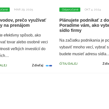
účané
MAR 29, 2025
Odporúčané
OKT 4, 2024
vodov, prečo využívať
Plánujete podnikať z 
dy na prenájom
Poradíme vám, ako vyb
sídlo firmy
e efektívny spôsob, ako
Na začiatku podnikania je p
vať tovar alebo osobné veci
vybaviť mnoho vecí, vybrať si
tnosti veľkých investícií do
budete musieť adresu sídla
ných…
Zdie
ČÍTAJ ĎALEJ
Zdieľaj
ĎALEJ