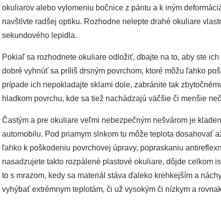
okuliarov alebo vylomeniu bočnice z pántu a k iným deformác
navštívte radšej optiku. Rozhodne nelepte drahé okuliare vlas
sekundového lepidla.
Pokiaľ sa rozhodnete okuliare odložiť, dbajte na to, aby ste ich 
dobré vyhnúť sa príliš drsným povrchom, ktoré môžu ľahko po
prípade ich nepokladajte sklami dole, zabránite tak zbytočnému
hladkom povrchu, kde sa tiež nachádzajú väčšie či menšie neči
Častým a pre okuliare veľmi nebezpečným nešvárom je kladen
automobilu. Pod priamym slnkom tu môže teplota dosahovať až 
ľahko k poškodeniu povrchovej úpravy, popraskaniu antireflexne
nasadzujete takto rozpálené plastové okuliare, dôjde celkom is
to s mrazom, kedy sa materiál stáva ďaleko krehkejším a nách
vyhýbať extrémnym teplotám, či už vysokým či nízkym a rovna