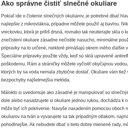
Ako správne čistiť slnečné okuliare
Pokiaľ ide o čistenie slnečných okuliarov, je potrebné dbať hlav
najlepšie z mikrovlákna, prípadne môžete použiť aj bavlnu. N
vreckovku, ktorá je príliš drsná, rovnako tak neutierajte skla o
znečistení okuliare zásadne nečistite nasucho, minimálne pou
prípravky na to určené, niektoré prinášajú okrem iného ďalšie v
Špeciálne prípravky použite vždy, keď sú sklá upravené antiref
poškodeniu. Rám a stráničky môžete vyčistiť obyčajnou vodou, 
ktorých by sa voda nemala zbytočne dostať. Okuliare vám tiež v
bezpochyby najšetrnejšia metóda.
Málokto si uvedomuje ako zásadné je manipulovať so slnečný
dole alebo nasadzujete si okuliare jednou rukou, dochádza 
môže byť ich pokrivenie. Navyše nasadením pomocou oboch rú
okuliarov na tvári a vyvarujete sa tak prípadným otlakom, najm
pohodlnejšie. Ak nebudete dbať o tieto dobre mienené rady, m