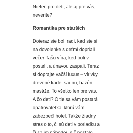
Nielen pre deti, ale aj pre vás,
neveríte?
Romantika pre starších
Doteraz ste boli radi, keď ste si
na dovolenke s deťmi dopriali
večer fľašu vína, keď boli v
posteli, a únavou zaspali. Teraz
si doprajte väčší luxus – vírivky,
drevené kade, saunu, bazén,
masáže. To všetko len pre vás.
A čo deti? O tie sa vám postará
opatrovateľka, ktorú vám
zabezpečí hotel. Takže žiadny
stres o to, či sú deti v poriadku a
či sa im náhodou nič nestalo.