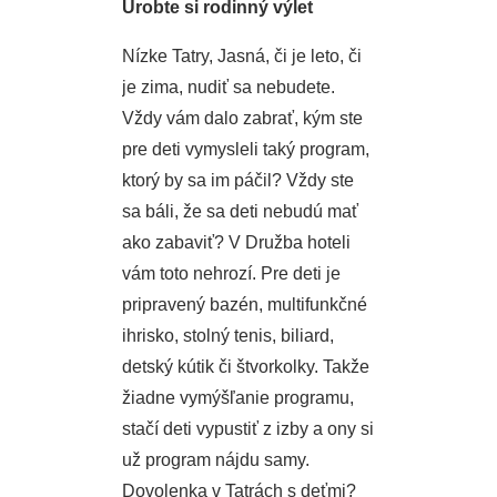
Urobte si rodinný výlet
Nízke Tatry, Jasná, či je leto, či
je zima, nudiť sa nebudete.
Vždy vám dalo zabrať, kým ste
pre deti vymysleli taký program,
ktorý by sa im páčil? Vždy ste
sa báli, že sa deti nebudú mať
ako zabaviť? V Družba hoteli
vám toto nehrozí. Pre deti je
pripravený bazén, multifunkčné
ihrisko, stolný tenis, biliard,
detský kútik či štvorkolky. Takže
žiadne vymýšľanie programu,
stačí deti vypustiť z izby a ony si
už program nájdu samy.
Dovolenka v Tatrách s deťmi
?