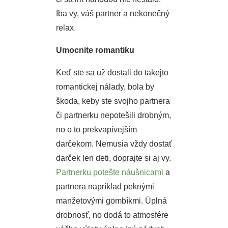
Iba vy, váš partner a nekonečný
relax.
Umocnite romantiku
Keď ste sa už dostali do takejto
romantickej nálady, bola by
škoda, keby ste svojho partnera
či partnerku nepotešili drobným,
no o to prekvapivejším
darčekom. Nemusia vždy dostať
darček len deti, doprajte si aj vy.
Partnerku potešte náušnicami
a
partnera napríklad peknými
manžetovými gombíkmi. Úplná
drobnosť, no dodá to atmosfére