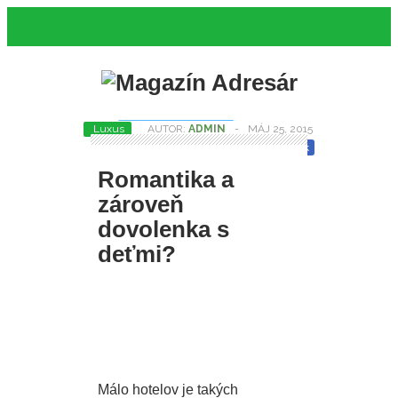
na
Komentáre vypnuté
Romantika
Luxus
AUTOR:
ADMIN
-
MÁJ 25, 2015
a
zároveň
Zdieľaj
Twitter
Facebook
dovolenka
s
Romantika a
deťmi?
zároveň
dovolenka s
deťmi?
Málo hotelov je takých