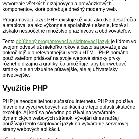
vytvorenie všetkých dizajnových a prevádzkových
komponentov, ktoré potrebuje dnešný moderný web.
Programovací jazyk PHP existuje už viac ako dve desaťročia
a etabloval sa ako výkonné a spoľahlivé riešenie, ktoré si
získalo nespočetné množstvo priaznivcov a obdivovateľov.
Tento
obľúbený programovací a skriptovací jazyk
je lídrom vo
svojom odvetví už niekoľko rokov a často sa považuje za
pokročilejšiu a relevantnejšiu verziu HTML. PHP pomáha
používateľom pridávať na svoje webové stránky prvky
rôzneho dizajnu a grafiky, čo umožňuje, aby boli webové
stránky nielen vizuálne pútavejšie, ale aj užívateľsky
prívetivejšie.
Využitie PHP
PHP je neoddeliteľnou súčasťou internetu. PHP sa používa
hlavne na vývoj webových aplikácií a v tejto oblasti skutočne
exceluje. Aj keď sa pôvodne používal na vytváranie
dynamických webových stránok, vývojári dnes radšej
používajú tento skriptovací jazyk na vytváranie serverovej
strany webových aplikácií.