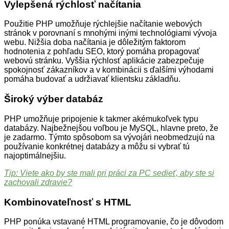
Vylepšená rýchlosť načítania
Použitie PHP umožňuje rýchlejšie načítanie webových
stránok v porovnaní s mnohými inými technológiami vývoja
webu. Nižšia doba načítania je dôležitým faktorom
hodnotenia z pohľadu SEO, ktorý pomáha propagovať
webovú stránku. Vyššia rýchlosť aplikácie zabezpečuje
spokojnosť zákazníkov a v kombinácii s ďalšími výhodami
pomáha budovať a udržiavať klientsku základňu.
Široký výber databáz
PHP umožňuje pripojenie k takmer akémukoľvek typu
databázy. Najbežnejšou voľbou je MySQL, hlavne preto, že
je zadarmo. Týmto spôsobom sa vývojári neobmedzujú na
používanie konkrétnej databázy a môžu si vybrať tú
najoptimálnejšiu.
Tip: Viete ako by ste mali pri práci za PC sedieť, aby ste si
zachovali zdravie?
Kombinovateľnosť s HTML
PHP ponúka vstavané HTML programovanie, čo je dôvodom