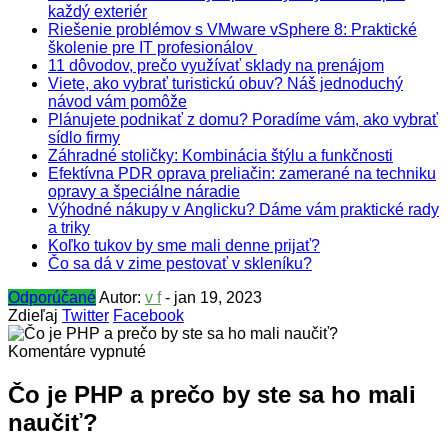
každý exteriér
Riešenie problémov s VMware vSphere 8: Praktické
školenie pre IT profesionálov
11 dôvodov, prečo využívať sklady na prenájom
Viete, ako vybrať turistickú obuv? Náš jednoduchý
návod vám pomôže
Plánujete podnikať z domu? Poradíme vám, ako vybrať
sídlo firmy
Záhradné stoličky: Kombinácia štýlu a funkčnosti
Efektívna PDR oprava preliačin: zamerané na techniku
opravy a špeciálne náradie
Výhodné nákupy v Anglicku? Dáme vám praktické rady
a triky
Koľko tukov by sme mali denne prijať?
Čo sa dá v zime pestovať v skleníku?
Odporúčané
Autor:
v f
-
jan 19, 2023
Zdieľaj
Twitter
Facebook
na
Komentáre vypnuté
Čo
je
Čo je PHP a prečo by ste sa ho mali
PHP
naučiť?
a
prečo