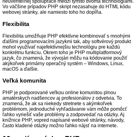
neuveriteľnej spolupráce medzi týmito dvoma technológiami.
Vo väčšine prípadov PHP skript nezasahuje do HTML kódu
webovej stránky, ale namiesto toho ho dopĺňa.
Flexibilita
Flexibilita umožňuje PHP efektívne kombinovať s mnohými
ďalšími programovacími jazykmi tak, aby softvérový produkt
mohol využívať najefektívnejšiu technológiu pre každú
konkrétnu funkciu. Okrem toho je PHP multiplatformový
jazyk, čo znamená, že vývojári môžu na kódovanie použiť
akýkoľvek primárny operačný systém – Windows, Linux,
macOS a ďalšie.
Veľká komunita
PHP je podporované veľkou online komunitou plnou
amatérskych nadšencov aj profesionálov z odvetvia. To
znamená, že ak sa niekedy stretnete s akýmkoľvek
problémom, jednoduché vyhľadávanie vám môže pomôcť
ľahko vyriešiť vaše problémy a zodpovedať na otázky. Aj
knižnice PHP, vopred napísané webové stránky, návody,
často kladené otázky možno ľahko nájsť na internete.