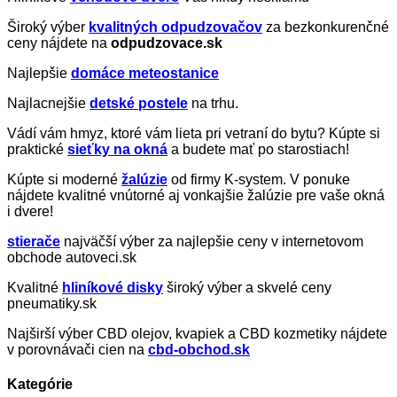
Široký výber
kvalitných odpudzovačov
za bezkonkurenčné
ceny nájdete na
odpudzovace.sk
Najlepšie
domáce meteostanice
Najlacnejšie
detské postele
na trhu.
Vádí vám hmyz, ktoré vám lieta pri vetraní do bytu? Kúpte si
praktické
sieťky na okná
a budete mať po starostiach!
Kúpte si moderné
žalúzie
od firmy K-system. V ponuke
nájdete kvalitné vnútorné aj vonkajšie žalúzie pre vaše okná
i dvere!
stierače
najväčší výber za najlepšie ceny v internetovom
obchode autoveci.sk
Kvalitné
hliníkové disky
široký výber a skvelé ceny
pneumatiky.sk
Najširší výber CBD olejov, kvapiek a CBD kozmetiky nájdete
v porovnávači cien na
cbd-obchod.sk
Kategórie