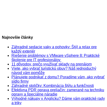
Najnovšie články
Záhradné sedacie vaky a pohovky: Štýl a relax pre
každý exteriér
Riešenie problémov s VMware vSphere 8: Praktické
školenie pre IT profesionálov
11 dôvodov, prečo využívať sklady na prenájom
Viete, ako vybrať turistickú obuv? Náš jednoduchý
návod vám pomôže
Plánujete podnikať z domu? Poradíme vám, ako vybrať
sídlo firmy
Záhradné stoličky: Kombinácia štýlu a funkčnosti
Efektívna PDR oprava preliačin: zamerané na techniku
opravy a špeciálne náradie
Výhodné nákupy v Anglicku? Dáme vám praktické rady
a triky