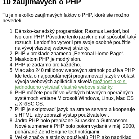
10 zaujímavých o PHP
Tu je niekoľko zaujímavých faktov o PHP, ktoré ste možno
nevedeli:
Dánsko-kanadský programátor, Rasmus Lerdorf, bol
tvorcom PHP. Pôvodne tento jazyk nemal spôsobiť taký
rozruch. Lerdorf ho vytvoril pre svoje osobné použitie
na vývoj vlastnej webovej stránky.
PHP v preklade znamena „Personal Home Page“.
Maskotom PHP je modrý slon.
PHP je zadarmo pre každého.
Viac ako 240 miliónov webových stránok používa PHP.
Ide teda o najpopulárnejší programovací jazyk v oblasti
vývoja webových aplikácií a skvelá
možnosť ako si
jednoducho vytvárať vlastné webové stránky
.
PHP môžete použiť vo všetkých hlavných operačných
systémoch vrátane Microsoft Windows, Linux, Mac OS
a XRISC OS.
PHP je skriptovací jazyk na strane servera a kooperuje
s HTML, aby zobrazil výstup používateľovi.
Jadro PHP bolo prepísane Suraskim a Gutmansom.
Nové a zmenené PHP bolo potom vydané v máji 2000,
poháňané Zend Engine technológiami.
Veľké značky a stránky používajú PHP, ako napríklad