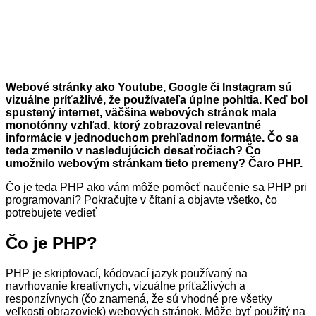
by
ste
sa
ho
mali
naučiť?
Webové stránky ako Youtube, Google či Instagram sú
vizuálne príťažlivé, že používateľa úplne pohltia. Keď bol
spustený internet, väčšina webových stránok mala
monotónny vzhľad, ktorý zobrazoval relevantné
informácie v jednoduchom prehľadnom formáte. Čo sa
teda zmenilo v nasledujúcich desaťročiach? Čo
umožnilo webovým stránkam tieto premeny? Čaro PHP.
Čo je teda PHP ako vám môže pomôcť naučenie sa PHP pri
programovaní? Pokračujte v čítaní a objavte všetko, čo
potrebujete vedieť
Čo je PHP?
PHP je skriptovací, kódovací jazyk používaný na
navrhovanie kreatívnych, vizuálne príťažlivých a
responzívnych (čo znamená, že sú vhodné pre všetky
veľkosti obrazoviek) webových stránok. Môže byť použitý na