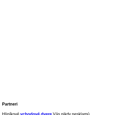
Partneri
Hliníkové
vchodové dvere
Vás nikdy nesklamú