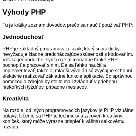
Výhody PHP
Tu je krátky zoznam dôvodov, prečo sa naučiť používať PHP:
Jednoduchosť
PHP je základný programovací jazyk, ktorý si prakticky
nevyžaduje žiadne predchádzajúce skúsenosti s kódovaním.
Vďaka jednoduchej syntaxi je mimoriadne ľahké PHP
pochopiť a pracovať s ním. Dá sa ľahko naučiť a
implementovať, takže aj mladší vývojári sú zvyčajne schopní
efektívne realizovať základné funkcie aplikácie. So správnou
pomocou a zdrojmi by ste to mali zvládnuť v priebehu
niekoľkých týždňov, pripadne mesiacov.
Kreativita
Na rozdiel od iných programovacích jazykov je PHP vizuálne
pútavý. Učenie sa PHP je technický a zároveň kreatívny
koníček, ktorý môže výrazne prispieť k vášmu celkovému
rozvoju.