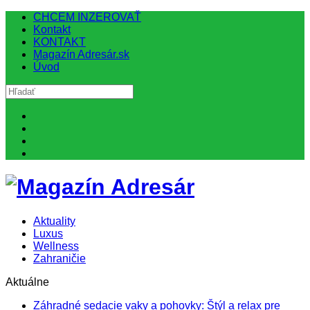
CHCEM INZEROVAŤ
Kontakt
KONTAKT
Magazín Adresár.sk
Úvod
Aktuality
Luxus
Wellness
Zahraničie
Aktuálne
Záhradné sedacie vaky a pohovky: Štýl a relax pre