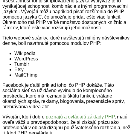
Všestrannosť tohto skriptovacieho jazyka vyplýva z jeho
vynikajúcej schopnosti kombinácie s inými programovacími
jazykmi. Vývojári môžu napríklad písať rozšírenia do PHP
pomocou jazyka C, čo umožňuje pridať ešte viac funkcií.
Okrem toho má PHP veľké množstvo dostupných knižníc a
rámcov, ktoré ešte viac rozširujú jeho možnosti.
Tieto webové stránky, ktoré navštevujú milióny návštevníkov
denne, boli navrhnuté pomocou modulov PHP:
Wikipedia
WordPress
Tumblr
Etsy
MailChimp
Facebook je ďalší príklad toho, čo PHP dokáže. Táto
sociálna sieť sa už dávno vyvinula do komplexného
prostredia, ktoré má rozmanitú škálu funkcií, vrátane
okamžitých správ, reklamy, blogovania, prezentácie správ,
prehrávania videa atď.
Vývojári, ktorí dobre
poznajú a ovládajú základy PHP
, majú
oveľa väčšiu pravdepodobnosť, že si získajú prácu ako
profesionáli v oblasti dizajnu používateľského rozhrania, než
tí, ktorí PHP neovládajú.