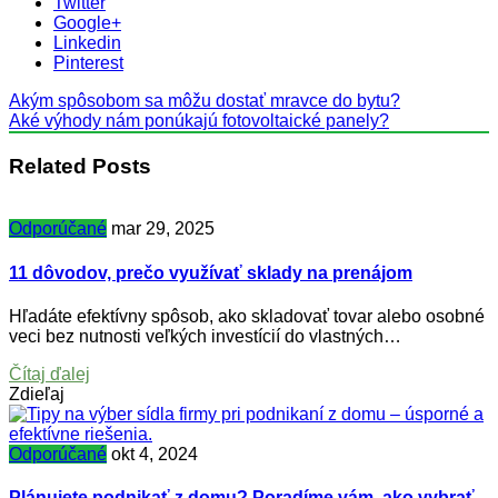
Twitter
Google+
Linkedin
Pinterest
Akým spôsobom sa môžu dostať mravce do bytu?
Aké výhody nám ponúkajú fotovoltaické panely?
Related Posts
Odporúčané
mar 29, 2025
11 dôvodov, prečo využívať sklady na prenájom
Hľadáte efektívny spôsob, ako skladovať tovar alebo osobné
veci bez nutnosti veľkých investícií do vlastných…
Čítaj ďalej
Zdieľaj
Odporúčané
okt 4, 2024
Plánujete podnikať z domu? Poradíme vám, ako vybrať