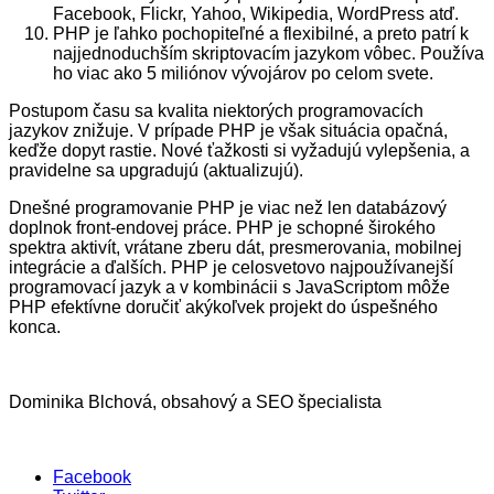
Facebook, Flickr, Yahoo, Wikipedia, WordPress atď.
PHP je ľahko pochopiteľné a flexibilné, a preto patrí k
najjednoduchším skriptovacím jazykom vôbec. Používa
ho viac ako 5 miliónov vývojárov po celom svete.
Postupom času sa kvalita niektorých programovacích
jazykov znižuje. V prípade PHP je však situácia opačná,
keďže dopyt rastie. Nové ťažkosti si vyžadujú vylepšenia, a
pravidelne sa upgradujú (aktualizujú).
Dnešné programovanie PHP je viac než len databázový
doplnok front-endovej práce. PHP je schopné širokého
spektra aktivít, vrátane zberu dát, presmerovania, mobilnej
integrácie a ďalších. PHP je celosvetovo najpoužívanejší
programovací jazyk a v kombinácii s JavaScriptom môže
PHP efektívne doručiť akýkoľvek projekt do úspešného
konca.
Dominika Blchová, obsahový a SEO špecialista
Facebook