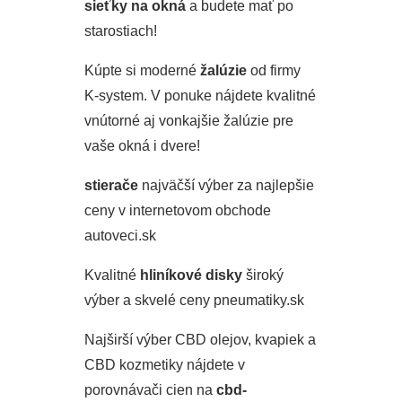
sieťky na okná
a budete mať po
starostiach!
Kúpte si moderné
žalúzie
od firmy
K-system. V ponuke nájdete kvalitné
vnútorné aj vonkajšie žalúzie pre
vaše okná i dvere!
stierače
najväčší výber za najlepšie
ceny v internetovom obchode
autoveci.sk
Kvalitné
hliníkové disky
široký
výber a skvelé ceny pneumatiky.sk
Najširší výber CBD olejov, kvapiek a
CBD kozmetiky nájdete v
porovnávači cien na
cbd-