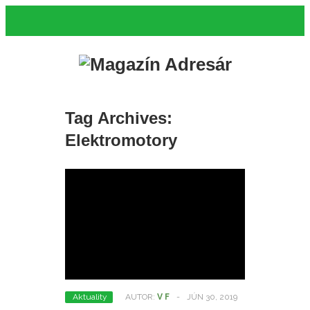
Tag Archives:
Elektromotory
Aktuality
AUTOR:
V F
-
JÚN 30, 2019