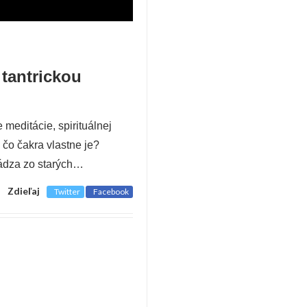
 tantrickou
meditácie, spirituálnej
 čo čakra vlastne je?
ádza zo starých…
Zdieľaj
Twitter
Facebook