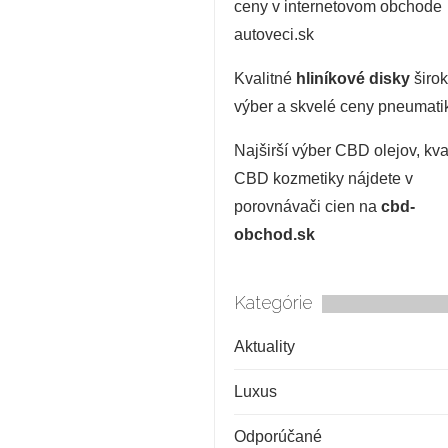
ceny v internetovom obchode
autoveci.sk
Kvalitné
hliníkové disky
širo
výber a skvelé ceny pneumati
Najširší výber CBD olejov, kv
CBD kozmetiky nájdete v
porovnávači cien na
cbd-
obchod.sk
Kategórie
Aktuality
Luxus
Odporúčané