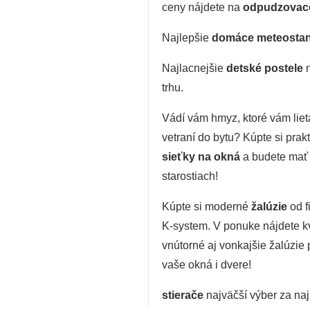
ceny nájdete na
odpudzovac
Najlepšie
domáce meteostan
Najlacnejšie
detské postele
trhu.
Vádí vám hmyz, ktoré vám lieta
vetraní do bytu? Kúpte si prak
sieťky na okná
a budete mať
starostiach!
Kúpte si moderné
žalúzie
od f
K-system. V ponuke nájdete kv
vnútorné aj vonkajšie žalúzie 
vaše okná i dvere!
stierače
najväčší výber za naj