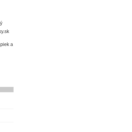
ký
ky.sk
apiek a