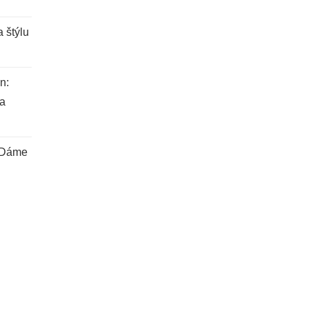
 štýlu
n:
 a
 Dáme