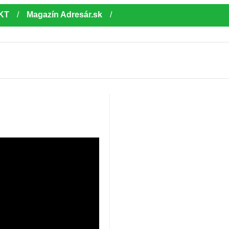
KT
Magazín Adresár.sk