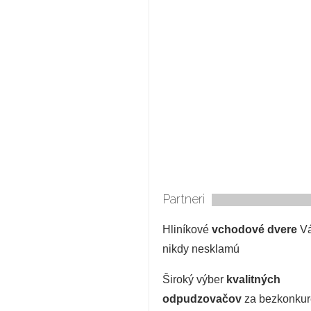
Partneri
Hliníkové
vchodové dvere
V
nikdy nesklamú
Široký výber
kvalitných
odpudzovačov
za bezkonku