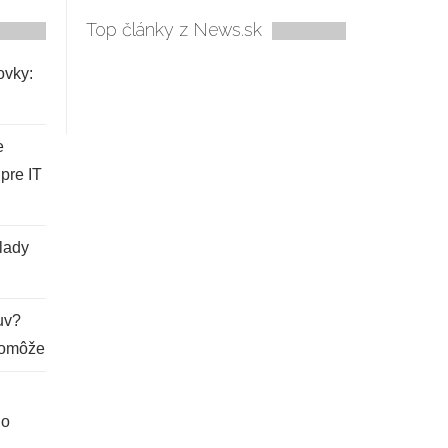
Top články z News.sk
ovky:
e
pre IT
lady
buv?
pomôže
lo