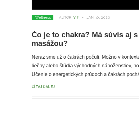
Wellness
AUTOR:
V F
-
JAN 30, 2020
Čo je to chakra? Má súvis aj s
masážou?
Neraz sme už o čakrách počuli. Možno v kontexte 
liečby alebo štúdia východných náboženstiev, no
Učenie o energetických prúdoch a čakrách poch
ČÍTAJ ĎALEJ