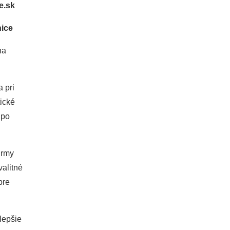
e.sk
ice
na
 pri
tické
 po
irmy
alitné
pre
lepšie