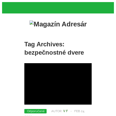
Tag Archives:
bezpečnostné dvere
Odporúčané
AUTOR:
V F
-
FEB 24,