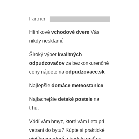
Partneri
Hliníkové
vchodové dvere
Vás
nikdy nesklamú
Široký výber
kvalitných
odpudzovačov
za bezkonkurenčné
ceny nájdete na
odpudzovace.sk
Najlepšie
domáce meteostanice
Najlacnejšie
detské postele
na
trhu.
Vádí vám hmyz, ktoré vám lieta pri
vetraní do bytu? Kúpte si praktické
sieťky na okná
a budete mať po