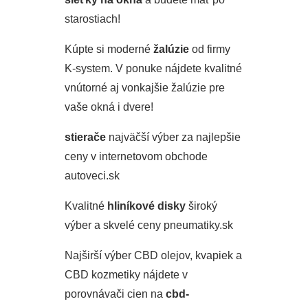
starostiach!
Kúpte si moderné
žalúzie
od firmy
K-system. V ponuke nájdete kvalitné
vnútorné aj vonkajšie žalúzie pre
vaše okná i dvere!
stierače
najväčší výber za najlepšie
ceny v internetovom obchode
autoveci.sk
Kvalitné
hliníkové disky
široký
výber a skvelé ceny pneumatiky.sk
Najširší výber CBD olejov, kvapiek a
CBD kozmetiky nájdete v
porovnávači cien na
cbd-